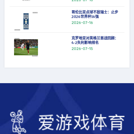
哥伦比亚点球不敌瑞士：止步
2026世界杯16强
2026-07-16
克罗地亚对英格兰首战回顾：
4-2失利影响排名
2026-07-15