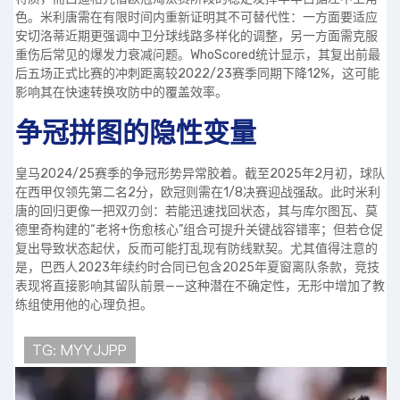
色。米利唐需在有限时间内重新证明其不可替代性：一方面要适应
安切洛蒂近期更强调中卫分球线路多样化的调整，另一方面需克服
重伤后常见的爆发力衰减问题。WhoScored统计显示，其复出前最
后五场正式比赛的冲刺距离较2022/23赛季同期下降12%，这可能
影响其在快速转换攻防中的覆盖效率。
争冠拼图的隐性变量
皇马2024/25赛季的争冠形势异常胶着。截至2025年2月初，球队
在西甲仅领先第二名2分，欧冠则需在1/8决赛迎战强敌。此时米利
唐的回归更像一把双刃剑：若能迅速找回状态，其与库尔图瓦、莫
德里奇构建的“老将+伤愈核心”组合可提升关键战容错率；但若仓促
复出导致状态起伏，反而可能打乱现有防线默契。尤其值得注意的
是，巴西人2023年续约时合同已包含2025年夏窗离队条款，竞技
表现将直接影响其留队前景——这种潜在不确定性，无形中增加了教
练组使用他的心理负担。