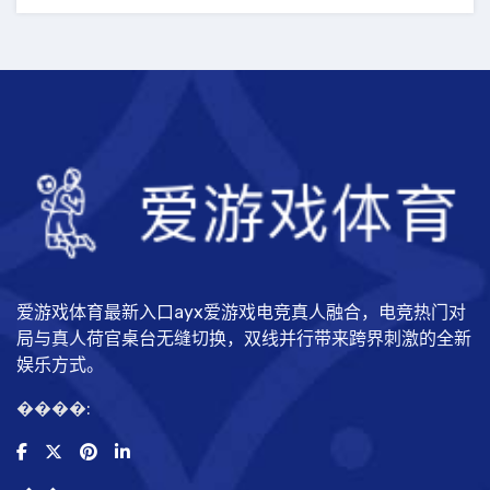
爱游戏体育最新入口ayx爱游戏电竞真人融合，电竞热门对
局与真人荷官桌台无缝切换，双线并行带来跨界刺激的全新
娱乐方式。
����: