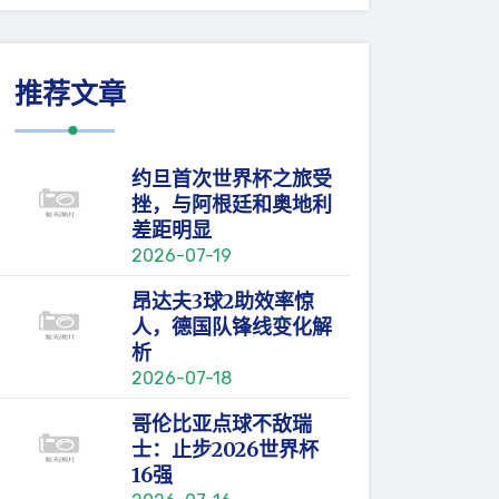
推荐文章
约旦首次世界杯之旅受
挫，与阿根廷和奥地利
差距明显
2026-07-19
昂达夫3球2助效率惊
人，德国队锋线变化解
析
2026-07-18
哥伦比亚点球不敌瑞
士：止步2026世界杯
16强