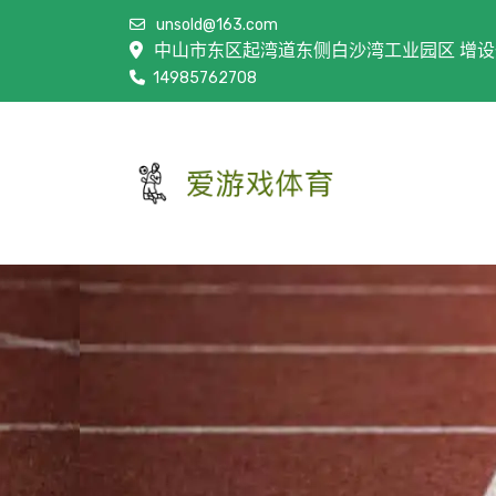
unsold@163.com
中山市东区起湾道东侧白沙湾工业园区 增设
14985762708