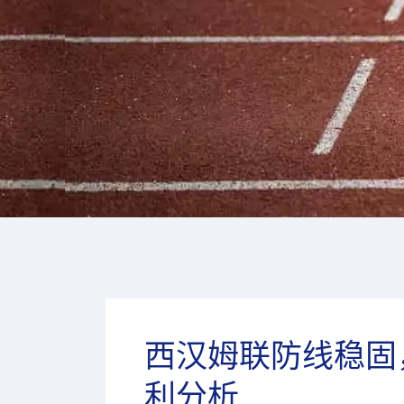
西汉姆联防线稳固
利分析