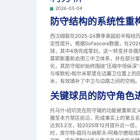
2026-03-04
防守结构的系统性重
西汉姆联在2025-26赛季英超前半程经
定性提升。根据Sofascore数据，在2
球，其中4场完成零封。这一转变并非偶
莫耶斯重新启用三中卫体系，并在部分客场
化，其防守组织始终围绕“压缩中场纵深”
与埃默松·帕尔米耶里在边翼卫位置上的
米，有效填补了中卫与边路之间的空档。
关键球员的防守角色
托马什·绍切克在防守端的功能被重新定
撤至本方禁区前沿，形成事实上的第五名
达到3.2次，较2025年12月提升近一
时，库尔特·祖玛与纳耶夫·阿格尔德组成