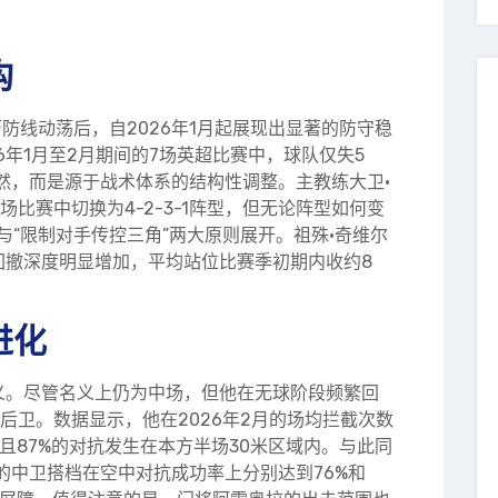
构
历防线动荡后，自2026年1月起展现出显著的防守稳
026年1月至2月期间的7场英超比赛中，球队仅失5
然，而是源于战术体系的结构性调整。主教练大卫·
比赛中切换为4-2-3-1阵型，但无论阵型如何变
与“限制对手传控三角”两大原则展开。祖殊·奇维尔
回撤深度明显增加，平均站位比赛季初期内收约8
进化
义。尽管名义上仍为中场，但他在无球阶段频繁回
后卫。数据显示，他在2026年2月的场均拦截次数
倍，且87%的对抗发生在本方半场30米区域内。与此同
的中卫搭档在空中对抗成功率上分别达到76%和