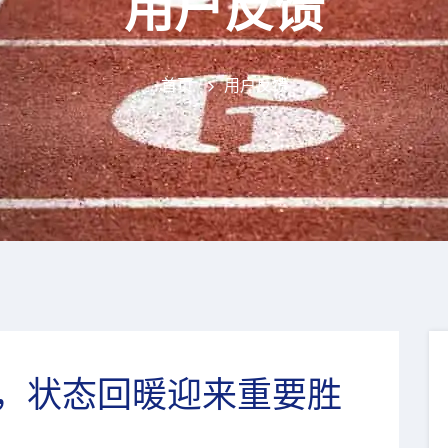
用户反馈
首页
用户反馈
，状态回暖迎来重要胜