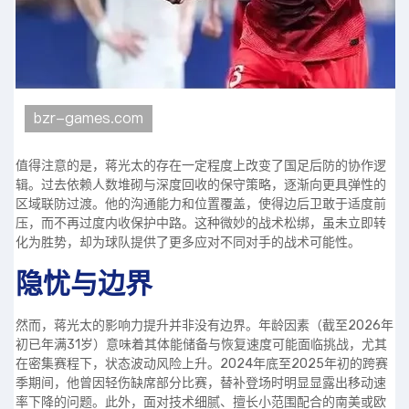
值得注意的是，蒋光太的存在一定程度上改变了国足后防的协作逻
辑。过去依赖人数堆砌与深度回收的保守策略，逐渐向更具弹性的
区域联防过渡。他的沟通能力和位置覆盖，使得边后卫敢于适度前
压，而不再过度内收保护中路。这种微妙的战术松绑，虽未立即转
化为胜势，却为球队提供了更多应对不同对手的战术可能性。
隐忧与边界
然而，蒋光太的影响力提升并非没有边界。年龄因素（截至2026年
初已年满31岁）意味着其体能储备与恢复速度可能面临挑战，尤其
在密集赛程下，状态波动风险上升。2024年底至2025年初的跨赛
季期间，他曾因轻伤缺席部分比赛，替补登场时明显显露出移动速
率下降的问题。此外，面对技术细腻、擅长小范围配合的南美或欧