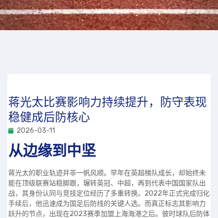
蒋光太比赛影响力持续提升，防守表现
稳健成后防核心
2026-03-11
从边缘到中坚
蒋光太的职业轨迹并非一帆风顺。早年在英超梯队成长，却始终未
能在顶级联赛站稳脚跟，辗转英冠、中超，再到代表中国国家队出
战，其身份认同与竞技定位经历了多重转换。2022年正式完成归化
手续后，他迅速成为国足后防线的关键人选。而真正标志其影响力
跃升的节点，出现在2023赛季加盟上海海港之后。彼时球队后防体