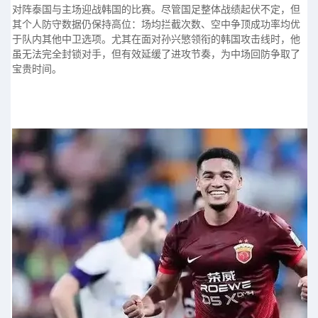
对阵泰国与主场迎战韩国的比赛。尽管国足整体战绩起伏不定，但
其个人防守数据仍保持高位：场均拦截次数、空中争顶成功率均优
于队内其他中卫选项。尤其在面对孙兴慜领衔的韩国攻击线时，他
虽无法完全封锁对手，但有效延缓了进攻节奏，为中场回防争取了
宝贵时间。