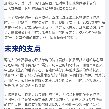
洲球队时，其一对一防守虽稳固，但对整体防线协同要求更高，一
旦队友失位，其补防覆盖半径的局限性便会暴露。
另一个潜在制约在于战术依赖。当球队过度围绕其构建防守体系
时，一旦他缺阵，防线稳定性可能出现断崖式下滑。2025赛季初海
港在亚冠小组赛某场轮换比赛中，蒋光太未首发，球队最终0比2告
负，暴露出替补中卫在决策与对抗上的明显差距。这种“核心依赖
症”既是对其价值的肯定，也是体系脆弱性的警示。
未来的支点
蒋光太的比赛影响力已从单纯的防守贡献，扩展至战术组织与心理
稳定层面。他不再是那个需要证明自己的归化球员，而是真正融入
中国足球生态的后防基石。若能保持健康并延续当前的竞技状态，
他在2026世界杯预选赛最后阶段仍将扮演不可替代的角色。而对俱
乐部而言，如何在其巅峰期末段合理分配负荷，同时培养接班人，
将是管理层必须面对的课题。
足球世界从不缺少天赋异禀的防守者，但稀缺的是能在不同体系、
不同压力下持续输出稳定表现的“沉默支柱”。蒋光太或许没有华丽
的铲断集锦，也没有频繁的进球助攻，但他用一次次准确的站位、