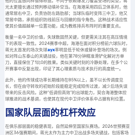
他的位置感同样值得称道。不同于依赖爆发力覆盖全场的类型，蒋
光太更擅长通过预判移动填补空当。在海港采用四后卫体系时，他
通常居右中卫，负责协防左路肋部；当球队临时变阵三中卫，他又
常居中路，承担组织防线前压与回撤的指令角色。这种战术适应性
使其价值超越单一位置功能，成为教练排兵布阵时的重要支点。
衡量一名中卫的价值，失球数固然关键，但更需关注其在高压情境
下的表现一致性。2024赛季中超，海港在面对积分榜前六球队时，
蒋光太首发的场次失球
ayx
率明显低于轮休或替补登场的场次。例
如对阵山东泰山的关键战役，他在第78分钟精准滑铲化解对方单
刀，直接保住了1比0的胜果。类似关键时刻的冷静处理，在多个公
开赛事中反复出现，印证了其心理素质与技术执行的高度统一。
此外，他的传球成功率长期维持在85%以上，虽不以长传调度见
长，但在由守转攻的初始阶段能稳定完成短传过渡，减少后场失误
带来的反击风险。这种“低调但高效”的出球能力，契合海港整体控
球推进的战术基调，也使其在现代中卫评价体系中占据有利位置。
国家队层面的杠杆效应
在俱乐部层面的稳健表现，自然延伸至国家队赛场。2026世预赛亚
洲区36强赛期间，蒋光太作为主力中卫出战多场关键战，包括客场