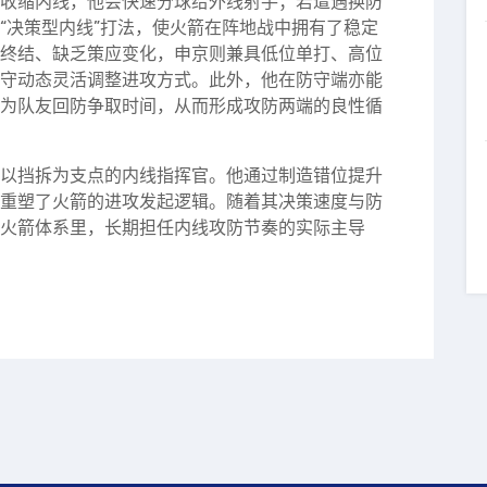
收缩内线，他会快速分球给外线射手；若遭遇换防
“决策型内线”打法，使火箭在阵地战中拥有了稳定
终结、缺乏策应变化，申京则兼具低位单打、高位
守动态灵活调整进攻方式。此外，他在防守端亦能
为队友回防争取时间，从而形成攻防两端的良性循
以挡拆为支点的内线指挥官。他通过制造错位提升
重塑了火箭的进攻发起逻辑。随着其决策速度与防
火箭体系里，长期担任内线攻防节奏的实际主导