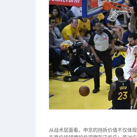
从战术层面看，申京的挡拆价值不仅体现