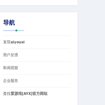
导航
发现
aiyouxi
用户反馈
新闻视窗
企业服务
查找
爱游戏(AYX)官方网站