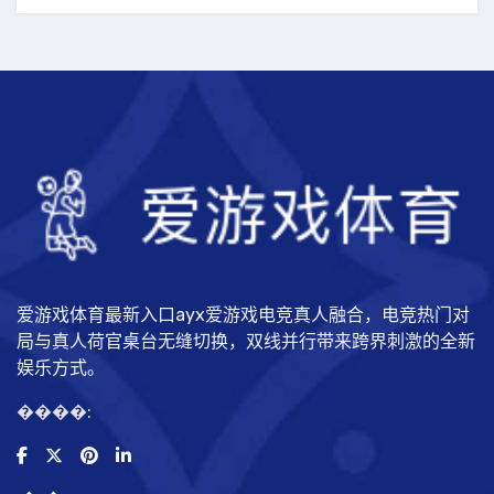
爱游戏体育最新入口ayx爱游戏电竞真人融合，电竞热门对
局与真人荷官桌台无缝切换，双线并行带来跨界刺激的全新
娱乐方式。
����: