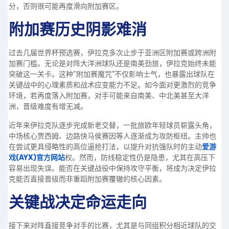
分，否则很可能再度滑向附加赛区。
附加赛历史阴影难消
过去几届世界杯预选赛，伊拉克多次止步于亚洲区附加赛或跨洲附
加赛门槛。无论是对阵大洋洲球队还是南美劲旅，伊拉克始终未能
突破这一关卡。这种“附加赛魔咒”不仅影响士气，也暴露出球队在
关键战中的心理素质和战术应变能力不足。如今面对更激烈的竞争
环境，若再度落入附加赛，对手可能来自南美、中北美甚至大洋
洲，晋级难度有增无减。
近年来伊拉克队逐步完成新老交替，一批旅欧年轻球员崭露头角，
中场核心贾西姆、边路快马侯赛因等人逐渐成为攻防枢纽。主帅也
在尝试更具侵略性的高位逼抢打法，以提升对抗强队时的主动
爱游
戏(AYX)官方网站
权。然而，防线稳定性仍是隐患，尤其在高压下
容易出现失误。能否在关键战役中保持攻守平衡，将成为决定伊拉
克能否直接晋级而非重蹈附加赛覆辙的核心因素。
关键战决定命运走向
接下来对阵直接竞争对手的比赛，尤其是与同组积分相近球队的交