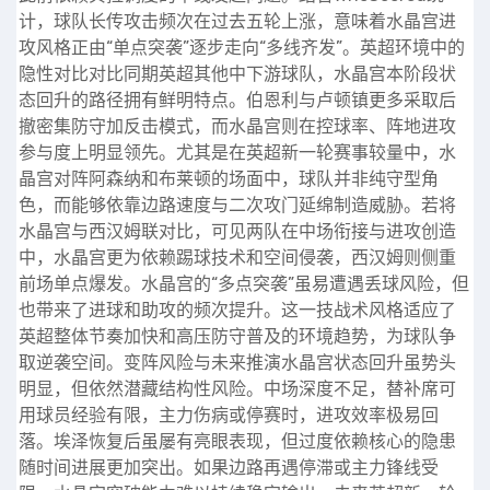
计，球队长传攻击频次在过去五轮上涨，意味着水晶宫进
攻风格正由“单点突袭”逐步走向“多线齐发”。英超环境中的
隐性对比对比同期英超其他中下游球队，水晶宫本阶段状
态回升的路径拥有鲜明特点。伯恩利与卢顿镇更多采取后
撤密集防守加反击模式，而水晶宫则在控球率、阵地进攻
参与度上明显领先。尤其是在英超新一轮赛事较量中，水
晶宫对阵阿森纳和布莱顿的场面中，球队并非纯守型角
色，而能够依靠边路速度与二次攻门延绵制造威胁。若将
水晶宫与西汉姆联对比，可见两队在中场衔接与进攻创造
中，水晶宫更为依赖踢球技术和空间侵袭，西汉姆则侧重
前场单点爆发。水晶宫的“多点突袭”虽易遭遇丢球风险，但
也带来了进球和助攻的频次提升。这一技战术风格适应了
英超整体节奏加快和高压防守普及的环境趋势，为球队争
取逆袭空间。变阵风险与未来推演水晶宫状态回升虽势头
明显，但依然潜藏结构性风险。中场深度不足，替补席可
用球员经验有限，主力伤病或停赛时，进攻效率极易回
落。埃泽恢复后虽屡有亮眼表现，但过度依赖核心的隐患
随时间进展更加突出。如果边路再遇停滞或主力锋线受