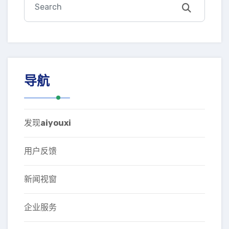
导航
发现
aiyouxi
用户反馈
新闻视窗
企业服务