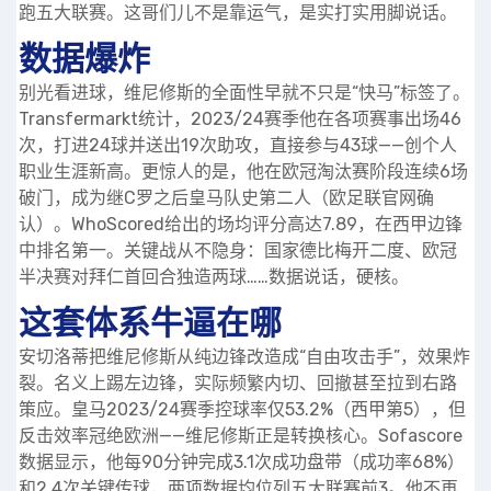
跑五大联赛。这哥们儿不是靠运气，是实打实用脚说话。
数据爆炸
别光看进球，维尼修斯的全面性早就不只是“快马”标签了。
Transfermarkt统计，2023/24赛季他在各项赛事出场46
次，打进24球并送出19次助攻，直接参与43球——创个人
职业生涯新高。更惊人的是，他在欧冠淘汰赛阶段连续6场
破门，成为继C罗之后皇马队史第二人（欧足联官网确
认）。WhoScored给出的场均评分高达7.89，在西甲边锋
中排名第一。关键战从不隐身：国家德比梅开二度、欧冠
半决赛对拜仁首回合独造两球……数据说话，硬核。
这套体系牛逼在哪
安切洛蒂把维尼修斯从纯边锋改造成“自由攻击手”，效果炸
裂。名义上踢左边锋，实际频繁内切、回撤甚至拉到右路
策应。皇马2023/24赛季控球率仅53.2%（西甲第5），但
反击效率冠绝欧洲——维尼修斯正是转换核心。Sofascore
数据显示，他每90分钟完成3.1次成功盘带（成功率68%）
和2.4次关键传球，两项数据均位列五大联赛前3。他不再