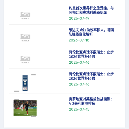
约旦首次世界杯之旅受挫，与
阿根廷和奥地利差距明显
2026-07-19
昂达夫3球2助效率惊人，德国
队锋线变化解析
2026-07-18
哥伦比亚点球不敌瑞士：止步
2026世界杯16强
2026-07-16
哥伦比亚点球不敌瑞士：止步
2026世界杯16强
2026-07-16
克罗地亚对英格兰首战回顾：
4-2失利影响排名
2026-07-15