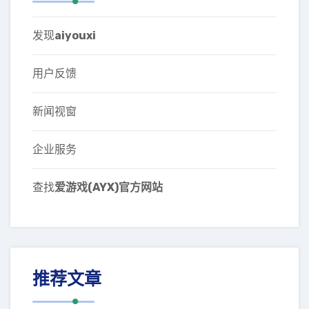
发现
aiyouxi
用户反馈
新闻视窗
企业服务
查找
爱游戏(AYX)官方网站
推荐文章