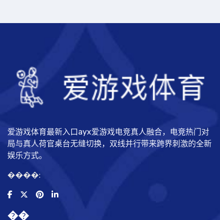
爱游戏体育最新入口ayx爱游戏电竞真人融合，电竞热门对
局与真人荷官桌台无缝切换，双线并行带来跨界刺激的全新
娱乐方式。
����:
��