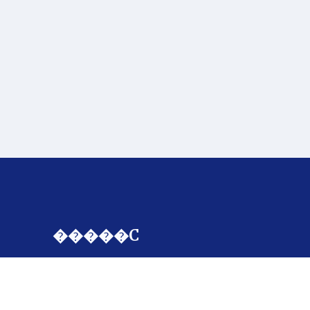
�����C
中山市东区起湾道东侧白沙湾工
业园区 增设一处经营场所具体