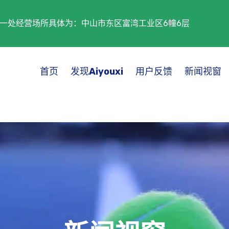
一处经营场所具体为：中山市东区富湾工业区6幢6层
首页
发现
Aiyouxi
用户反馈
新闻视窗