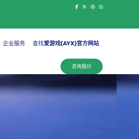
企业服务
查找
爱游戏(AYX)官方网站
咨询报价