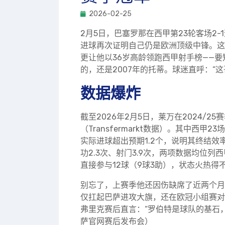
2026-02-25
2月5日，巴塞罗那在西甲第23轮客场2
进球再次证明自己仍是欧洲顶级中锋。这不仅
更让他以36岁高龄领跑西甲射手榜——
的，还是2007年的托蒂。球迷直呼：“
数据爆炸
截至2026年2月5日，莱万在2024/2
（Transfermarkt数据）。其中西甲2
实际进球超出预期1.2个，说明其终结效率
功2.3次、射门3.9次，两项数据均位
直接参与12球（9球3助），状态火热得
别忘了，上赛季他还因伤缺席了近两个月
仅扛起巴萨进攻大旗，还在欧冠小组赛对
弗里克赛后直言：“罗伯特是球队的基石
萨官网赛后发布会）