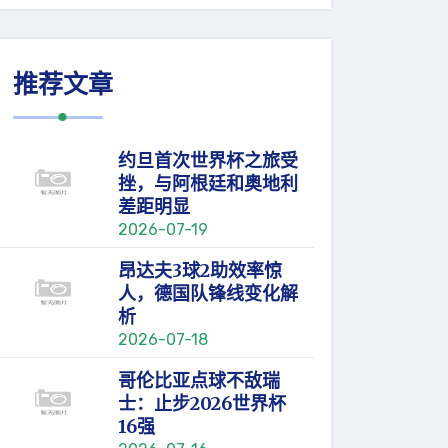
推荐文章
约旦首次世界杯之旅受
挫，与阿根廷和奥地利
差距明显
2026-07-19
昂达夫3球2助效率惊
人，德国队锋线变化解
析
2026-07-18
哥伦比亚点球不敌瑞
士：止步2026世界杯
16强